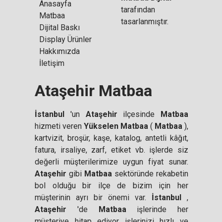
Anasayfa
tarafından
Matbaa
tasarlanmıştır.
Dijital Baskı
Display Ürünler
Hakkımızda
İletişim
Ataşehir Matbaa
İstanbul
'un
Ataşehir
ilçesinde
Matbaa
hizmeti veren
Yükselen
Matbaa
(
Matbaa
),
kartvizit, broşür, kaşe, katalog, antetli k
â
ğıt,
fatura, irsaliye, zarf, etiket vb. işlerde siz
değerli müşterilerimize uygun fiyat sunar.
Ataşehir
gibi
Matbaa
sektöründe rekabetin
bol olduğu bir ilçe de bizim için her
müşterinin ayrı bir önemi var.
İstanbul
,
Ataşehir
'de
Matbaa
işlerinde her
müşteriye hitap ediyor işlerinizi hızlı ve