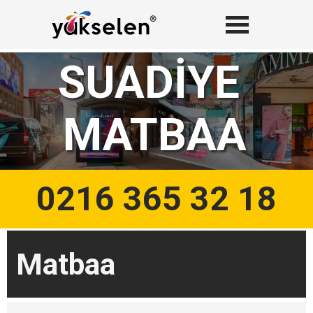
SUADİYE 
MATBAA
0216 365 32 18
Matbaa