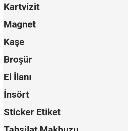
Kartvizit
Magnet
Kaşe
Broşür
El İlanı
İnsört
Sticker Etiket
Tahsilat Makbuzu